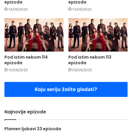
epizoda
epizoda
14/06/2025
13/06/2025
Pod istim nebom 114
Pod istim nebom 113
epizoda
epizoda
10/06/2025
09/06/2025
Koju seriju želite gledati?
Najnovije epizode
Plamen ljubavi 33 epizoda