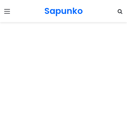
Sapunko
Menu
Pr