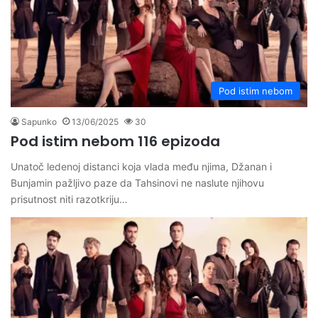
Pod istim nebom
Sapunko
13/06/2025
30
Pod istim nebom 116 epizoda
Unatoč ledenoj distanci koja vlada među njima, Džanan i
Bunjamin pažljivo paze da Tahsinovi ne naslute njihovu
prisutnost niti razotkriju…