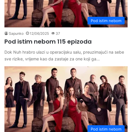
Pod istim nebom
Sapunko
12/06/2025
37
Pod istim nebom 115 epizoda
Dok Nuh hrabro ulazi u operacijsku salu, preuzimajući na sebe
sve rizike, vrijeme kao da zastaje za one koji ga…
Pod istim nebom