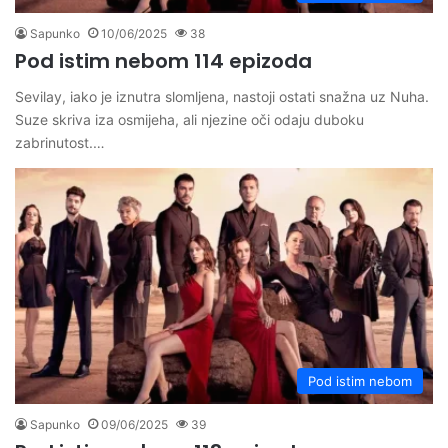
Sapunko
10/06/2025
38
Pod istim nebom 114 epizoda
Sevilay, iako je iznutra slomljena, nastoji ostati snažna uz Nuha.
Suze skriva iza osmijeha, ali njezine oči odaju duboku
zabrinutost.…
Pod istim nebom
Sapunko
09/06/2025
39