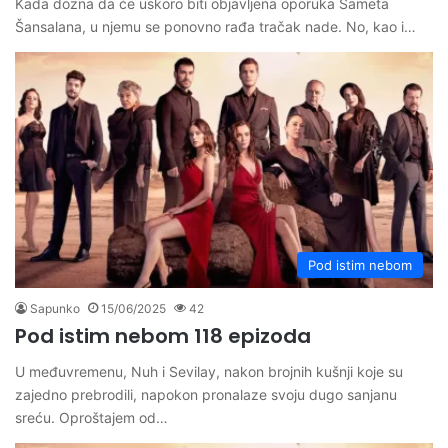
Kada dozna da će uskoro biti objavljena oporuka Sameta
Šansalana, u njemu se ponovno rađa tračak nade. No, kao i…
Pod istim nebom
Sapunko
15/06/2025
42
Pod istim nebom 118 epizoda
U međuvremenu, Nuh i Sevilay, nakon brojnih kušnji koje su
zajedno prebrodili, napokon pronalaze svoju dugo sanjanu
sreću. Oproštajem od…