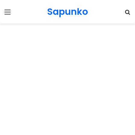
Sapunko
Menu
Pr