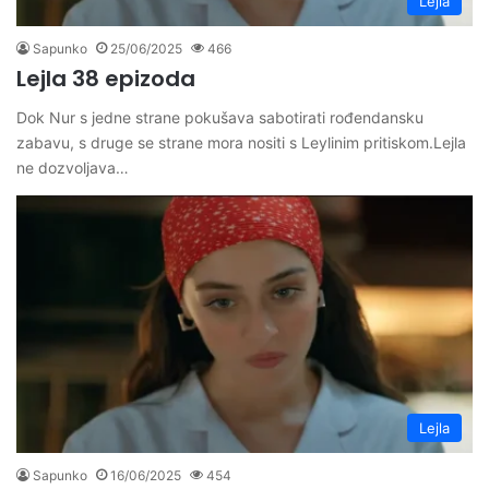
Lejla
Sapunko
25/06/2025
466
Lejla 38 epizoda
Dok Nur s jedne strane pokušava sabotirati rođendansku
zabavu, s druge se strane mora nositi s Leylinim pritiskom.Lejla
ne dozvoljava…
Lejla
Sapunko
16/06/2025
454