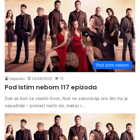
Pod istim nebom
Sapunko
14/06/2025
15
Pod istim nebom 117 epizoda
Dok se bori za vlastiti život, Nuh ne zaboravlja ono što mu je
najvažnije – pronaći način da, makar i…