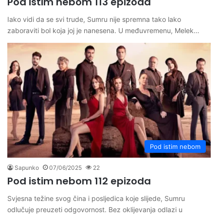
Pod istim nebom 113 epizoda
Iako vidi da se svi trude, Sumru nije spremna tako lako
zaboraviti bol koja joj je nanesena. U međuvremenu, Melek…
Pod istim nebom
Sapunko
07/06/2025
22
Pod istim nebom 112 epizoda
Svjesna težine svog čina i posljedica koje slijede, Sumru
odlučuje preuzeti odgovornost. Bez oklijevanja odlazi u