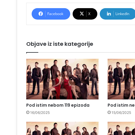
Facebook
X
LinkedIn
Objave iz iste kategorije
Pod istim nebom 119 epizoda
Pod istim n
16/06/2025
15/06/2025