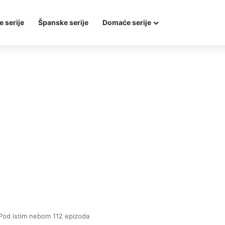
e serije
Španske serije
Domaće serije
Pod istim nebom 112 epizoda