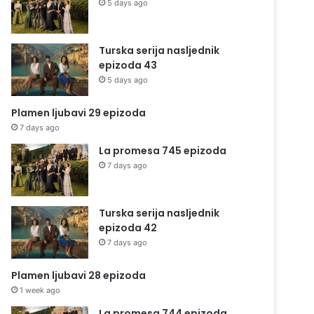
5 days ago
Turska serija nasljednik
epizoda 43
5 days ago
Plamen ljubavi 29 epizoda
7 days ago
La promesa 745 epizoda
7 days ago
Turska serija nasljednik
epizoda 42
7 days ago
Plamen ljubavi 28 epizoda
1 week ago
La promesa 744 epizoda