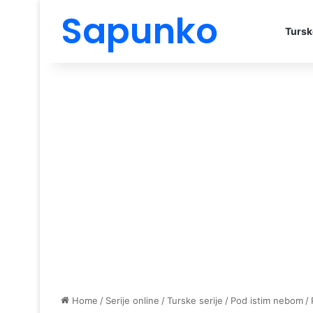
Sapunko
Tursk
Home
/
Serije online
/
Turske serije
/
Pod istim nebom
/