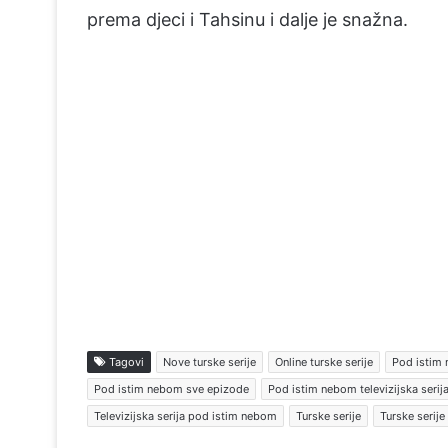
prema djeci i Tahsinu i dalje je snažna.
Tagovi
Nove turske serije
Online turske serije
Pod istim
Pod istim nebom sve epizode
Pod istim nebom televizijska serij
Televizijska serija pod istim nebom
Turske serije
Turske serije