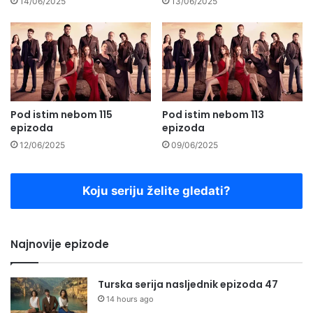
14/06/2025
13/06/2025
Pod istim nebom 115
Pod istim nebom 113
epizoda
epizoda
12/06/2025
09/06/2025
Koju seriju želite gledati?
Najnovije epizode
Turska serija nasljednik epizoda 47
14 hours ago