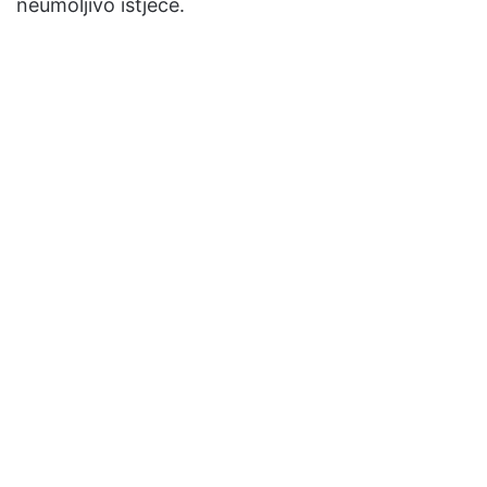
neumoljivo istječe.