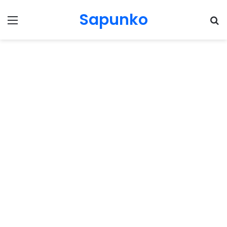
Sapunko
Menu
Pr