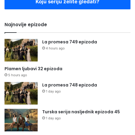
Koju seriju želite gledati?
Najnovije epizode
La promesa 749 epizoda
4 hours ago
Plamen ljubavi 32 epizoda
5 hours ago
La promesa 748 epizoda
1 day ago
Turska serija nasljednik epizoda 45
1 day ago