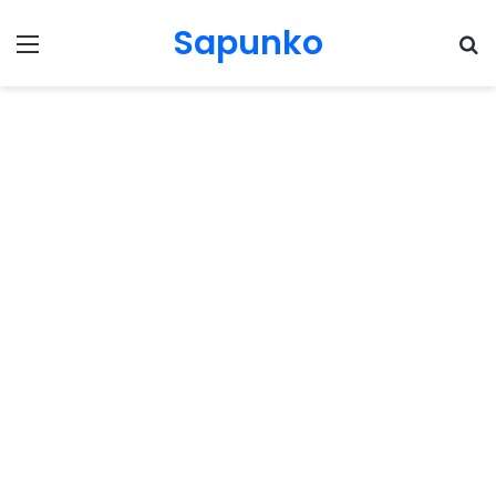
Sapunko
Menu
Pr