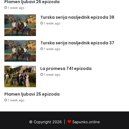
Plamen ljubavi 26 epizoda
1 week ago
Turska serija nasljednik epizoda 38
1 week ago
Turska serija nasljednik epizoda 37
1 week ago
La promesa 741 epizoda
1 week ago
Plamen ljubavi 25 epizoda
1 week ago
© Copyright 2026 |
Sapunko.online