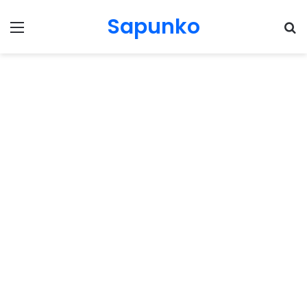
Sapunko
Menu
Pr