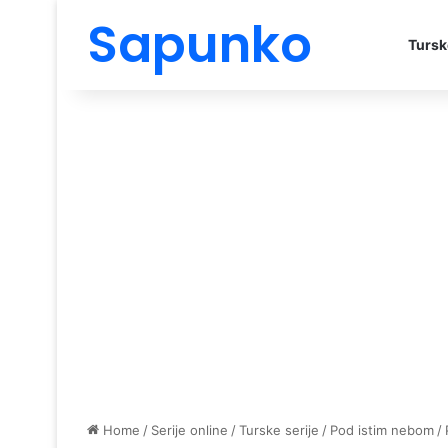
Sapunko
Tursk
Home
/
Serije online
/
Turske serije
/
Pod istim nebom
/