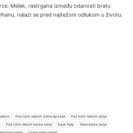
a srce. Melek, rastrgana između odanosti bratu
ihanu, nalazi se pred najtežom odlukom u životu.
 nebom
Pod istim nebom online epizode
Pod istim nebom serija
a
Pod istim nebom turska serija
Siyah Kalp
Televizijska serija
 epizode online
turske serije online