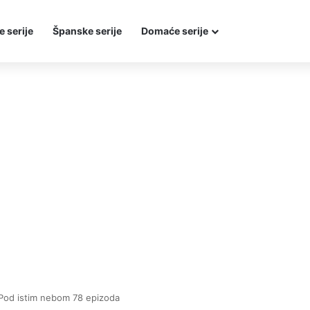
e serije
Španske serije
Domaće serije
Pod istim nebom 78 epizoda