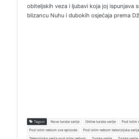
obiteljskih veza i ljubavi koja joj ispunjav
blizancu Nuhu i dubokih osjećaja prema Dž
Tagovi
Nove turske serije
Online turske serije
Pod istim
Pod istim nebom sve epizode
Pod istim nebom televizijska serij
Televizijska serija pod istim nebom
Turske serije
Turske serije