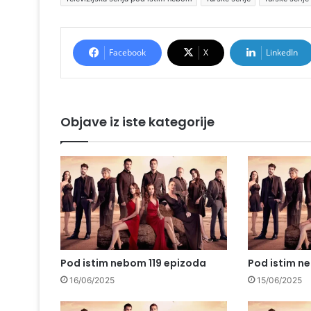
Facebook
X
LinkedIn
Objave iz iste kategorije
Pod istim nebom 119 epizoda
Pod istim n
16/06/2025
15/06/2025