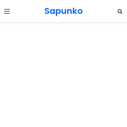
Sapunko
Menu
Pr