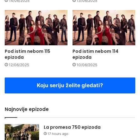
14/06/2025
13/06/2025
Pod istim nebom 115
Pod istim nebom 114
epizoda
epizoda
12/06/2025
10/06/2025
Koju seriju želite gledati?
Najnovije epizode
La promesa 750 epizoda
17 hours ago