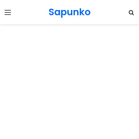
Sapunko
Menu
Pr