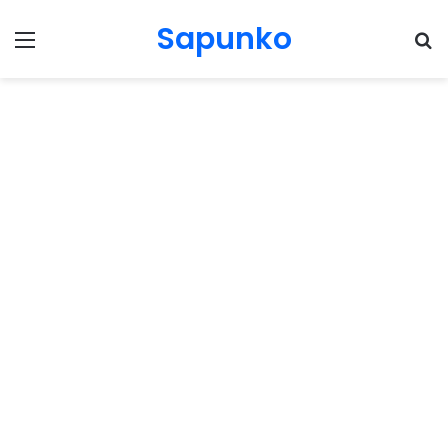
Sapunko
Menu
Pr