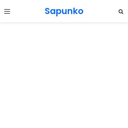
Sapunko
Menu
Pr