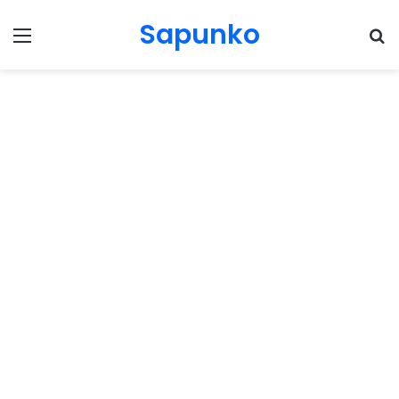
Sapunko
Menu
Pr