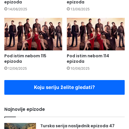
epizoda
epizoda
14/06/2025
13/06/2025
Pod istim nebom 115
Pod istim nebom 114
epizoda
epizoda
12/06/2025
10/06/2025
Koju seriju želite gledati?
Najnovije epizode
Turska serija nasljednik epizoda 47