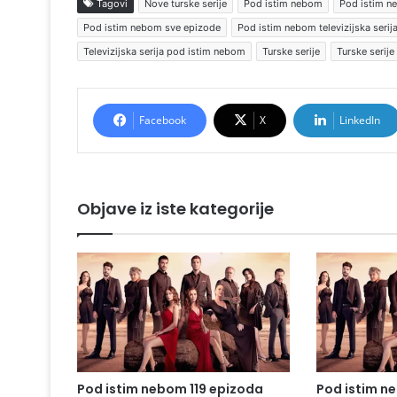
Tagovi
Nove turske serije
Pod istim nebom
Pod istim n
Pod istim nebom sve epizode
Pod istim nebom televizijska serij
Televizijska serija pod istim nebom
Turske serije
Turske serije
Facebook
X
LinkedIn
Objave iz iste kategorije
Pod istim nebom 119 epizoda
Pod istim n