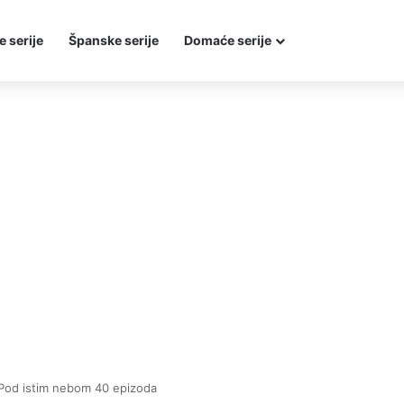
e serije
Španske serije
Domaće serije
Pod istim nebom 40 epizoda