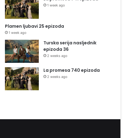
1 week ago
Plamen ljubavi 25 epizoda
1 week ago
Turska serija nasljednik
epizoda 36
2 weeks ago
La promesa 740 epizoda
2 weeks ago