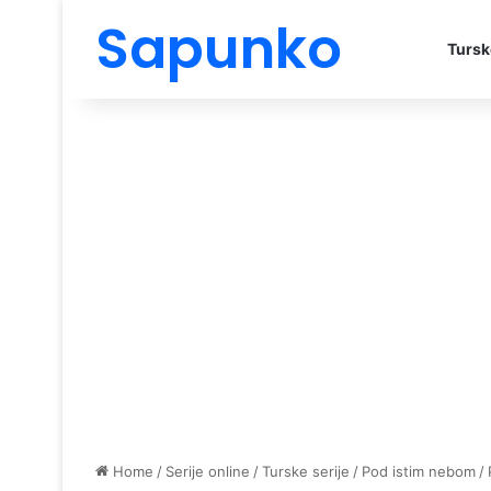
Sapunko
Tursk
Home
/
Serije online
/
Turske serije
/
Pod istim nebom
/