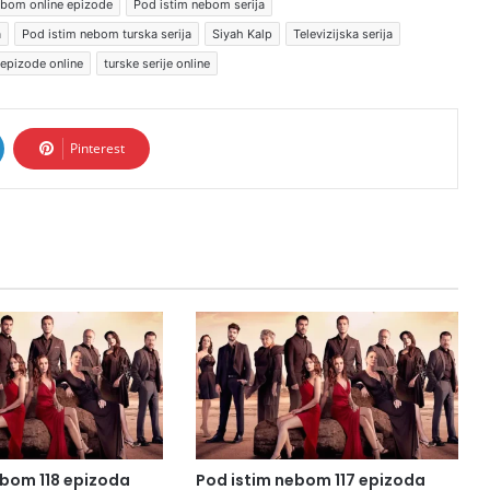
ebom online epizode
Pod istim nebom serija
a
Pod istim nebom turska serija
Siyah Kalp
Televizijska serija
 epizode online
turske serije online
Pinterest
ebom 118 epizoda
Pod istim nebom 117 epizoda