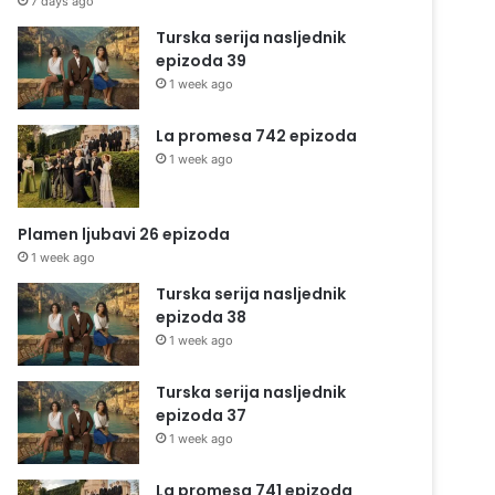
7 days ago
Turska serija nasljednik
epizoda 39
1 week ago
La promesa 742 epizoda
1 week ago
Plamen ljubavi 26 epizoda
1 week ago
Turska serija nasljednik
epizoda 38
1 week ago
Turska serija nasljednik
epizoda 37
1 week ago
La promesa 741 epizoda