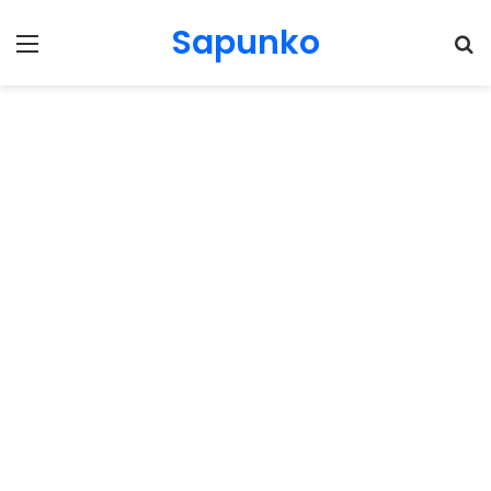
Sapunko
Menu
Pr