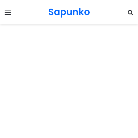
Sapunko
Menu
Pr