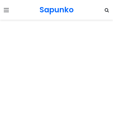
Sapunko
Menu
Pr