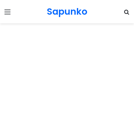
Sapunko
Menu
Pr