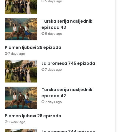
5 days ago
Turska serija nasljednik
epizoda 43
5 days ago
Plamen ljubavi 29 epizoda
7 days ago
La promesa 745 epizoda
7 days ago
Turska serija nasljednik
epizoda 42
7 days ago
Plamen ljubavi 28 epizoda
1 week ago
La promesa 744 epizoda