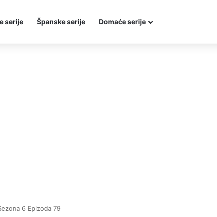
e serije
Španske serije
Domaće serije
Sezona 6 Epizoda 79