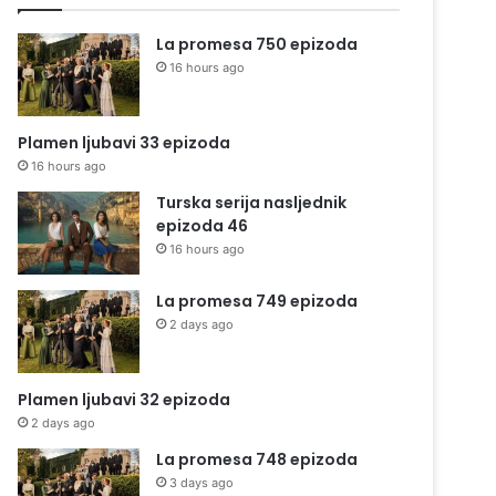
La promesa 750 epizoda
16 hours ago
Plamen ljubavi 33 epizoda
16 hours ago
Turska serija nasljednik
epizoda 46
16 hours ago
La promesa 749 epizoda
2 days ago
Plamen ljubavi 32 epizoda
2 days ago
La promesa 748 epizoda
3 days ago