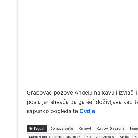
Grabovac pozove Anđelu na kavu i izvlači iz
poslu jer shvaća da ga šef doživljava kao
sapunko pogledajte
Ovdje
Tagovi
Domace serije
Kumovi
Kumovi 6 sezona
Kumo
Kumovi online epizode sezona 6
Kumovi sezona 6
Serija
Se