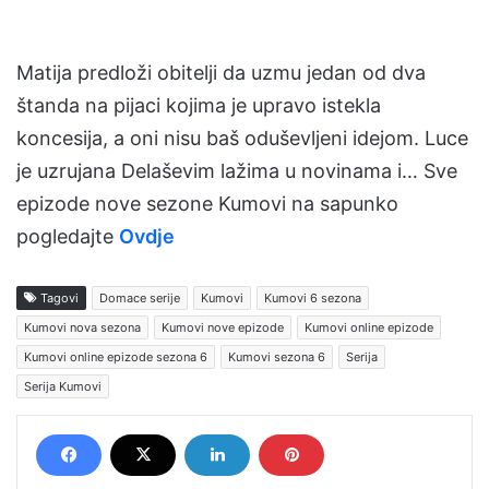
Matija predloži obitelji da uzmu jedan od dva
štanda na pijaci kojima je upravo istekla
koncesija, a oni nisu baš oduševljeni idejom. Luce
je uzrujana Delaševim lažima u novinama i… Sve
epizode nove sezone Kumovi na sapunko
pogledajte
Ovdje
Tagovi
Domace serije
Kumovi
Kumovi 6 sezona
Kumovi nova sezona
Kumovi nove epizode
Kumovi online epizode
Kumovi online epizode sezona 6
Kumovi sezona 6
Serija
Serija Kumovi