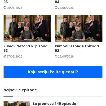
95
94
29/05/2026
28/05/2026
Kumovi Sezona 6 Epizoda
Kumovi Sezona 6 Epizoda
93
92
27/05/2026
26/05/2026
Koju seriju želite gledati?
Najnovije epizode
La promesa 749 epizoda