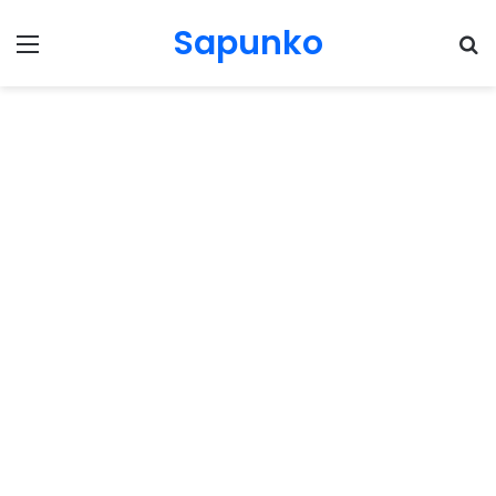
Sapunko
Menu
Pr