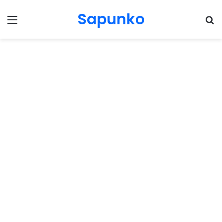
Sapunko
Menu
Pr