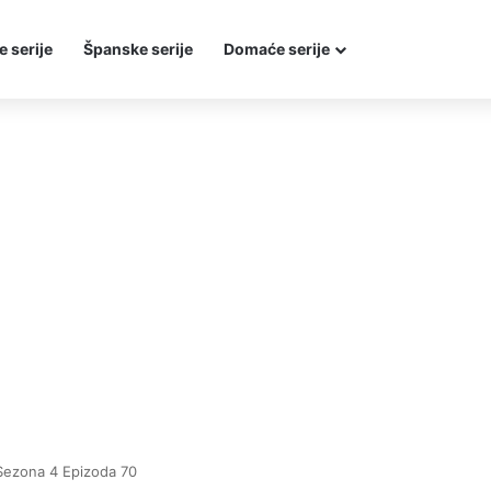
e serije
Španske serije
Domaće serije
Sezona 4 Epizoda 70