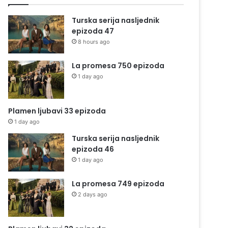
Turska serija nasljednik
epizoda 47
8 hours ago
La promesa 750 epizoda
1 day ago
Plamen ljubavi 33 epizoda
1 day ago
Turska serija nasljednik
epizoda 46
1 day ago
La promesa 749 epizoda
2 days ago