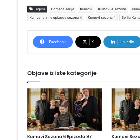
Tagovi
Domace serije
Kumovi
Kumovi 4 sezona
Kumo
Kumovi online epizode sezona 4
Kumovi sezona 4
Serija Kum
Facebook
X
LinkedIn
Objave iz iste kategorije
Kumovi Sezona 6 Epizoda 97
Kumovi Sezo