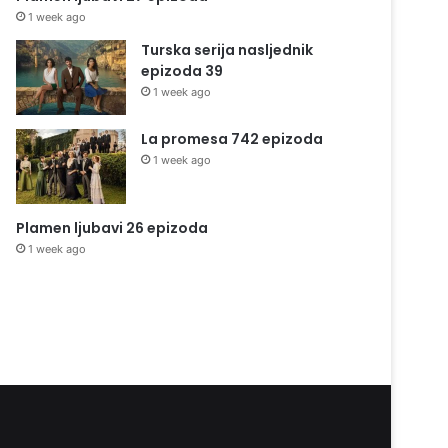
1 week ago
Turska serija nasljednik
epizoda 39
1 week ago
La promesa 742 epizoda
1 week ago
Plamen ljubavi 26 epizoda
1 week ago