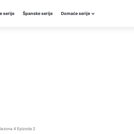
e serije
Španske serije
Domaće serije
Sezona 4 Epizoda 2