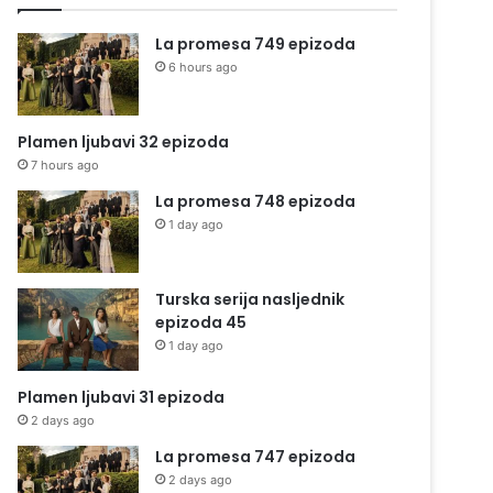
La promesa 749 epizoda
6 hours ago
Plamen ljubavi 32 epizoda
7 hours ago
La promesa 748 epizoda
1 day ago
Turska serija nasljednik
epizoda 45
1 day ago
Plamen ljubavi 31 epizoda
2 days ago
La promesa 747 epizoda
2 days ago