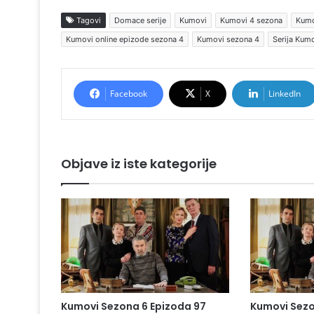
Tagovi
Domace serije
Kumovi
Kumovi 4 sezona
Kumo
Kumovi online epizode sezona 4
Kumovi sezona 4
Serija Kum
Facebook
X
LinkedIn
Objave iz iste kategorije
Kumovi Sezona 6 Epizoda 97
Kumovi Sezo