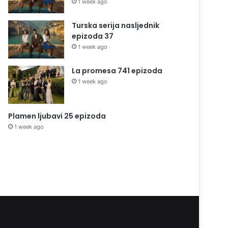
1 week ago
Turska serija nasljednik
epizoda 37
1 week ago
La promesa 741 epizoda
1 week ago
Plamen ljubavi 25 epizoda
1 week ago