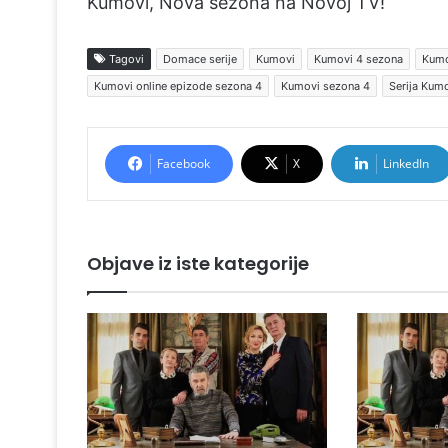
Kumovi, Nova sezona na Novoj TV!
Tagovi
Domace serije
Kumovi
Kumovi 4 sezona
Kumo
Kumovi online epizode sezona 4
Kumovi sezona 4
Serija Kum
Facebook
X
LinkedIn
Objave iz iste kategorije