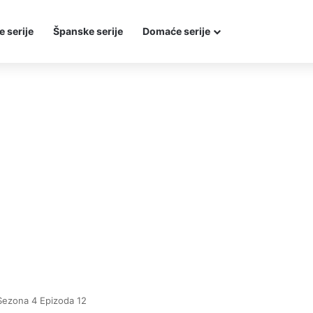
e serije
Španske serije
Domaće serije
Sezona 4 Epizoda 12