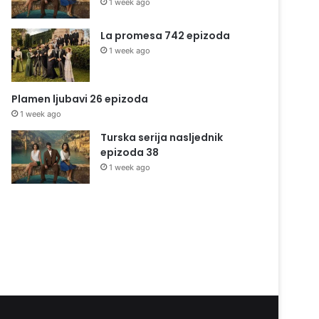
1 week ago
La promesa 742 epizoda
1 week ago
Plamen ljubavi 26 epizoda
1 week ago
Turska serija nasljednik
epizoda 38
1 week ago