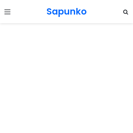
Sapunko
Menu
Pr