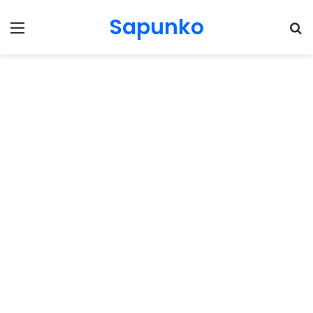
Sapunko
Menu
Pr