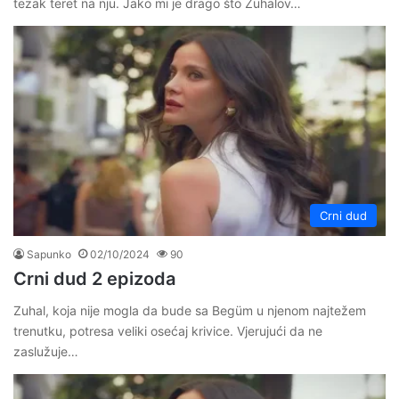
tezak teret na nju. Jako mi je drago što Zühalov…
Crni dud
Sapunko
02/10/2024
90
Crni dud 2 epizoda
Zuhal, koja nije mogla da bude sa Begüm u njenom najtežem
trenutku, potresa veliki osećaj krivice. Vjerujući da ne
zaslužuje…