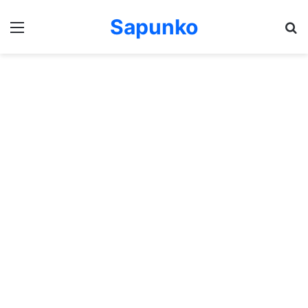
Sapunko
Menu
Pr