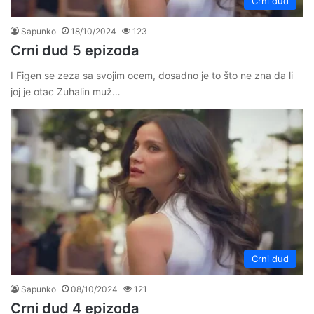
Crni dud
Sapunko
18/10/2024
123
Crni dud 5 epizoda
I Figen se zeza sa svojim ocem, dosadno je to što ne zna da li
joj je otac Zuhalin muž…
Crni dud
Sapunko
08/10/2024
121
Crni dud 4 epizoda