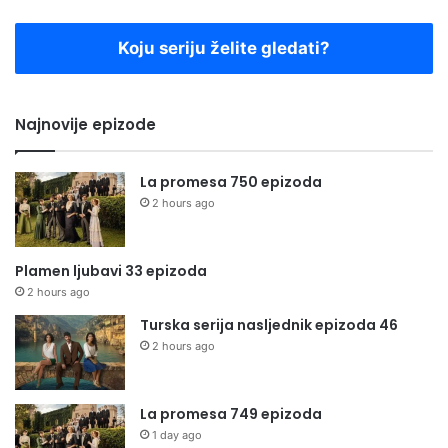
Koju seriju želite gledati?
Najnovije epizode
La promesa 750 epizoda
2 hours ago
Plamen ljubavi 33 epizoda
2 hours ago
Turska serija nasljednik epizoda 46
2 hours ago
La promesa 749 epizoda
1 day ago