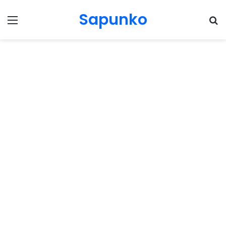
Sapunko
Menu
Pr