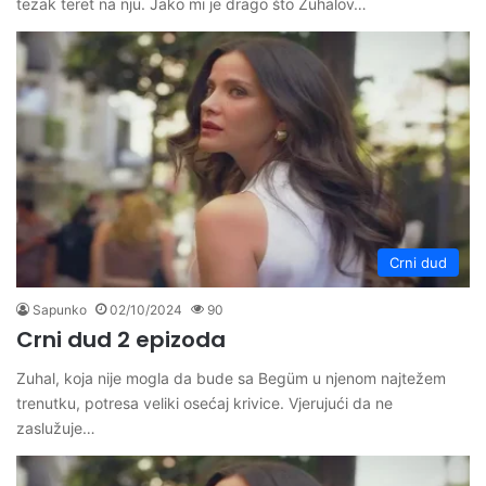
tezak teret na nju. Jako mi je drago što Zühalov…
Crni dud
Sapunko
02/10/2024
90
Crni dud 2 epizoda
Zuhal, koja nije mogla da bude sa Begüm u njenom najtežem
trenutku, potresa veliki osećaj krivice. Vjerujući da ne
zaslužuje…