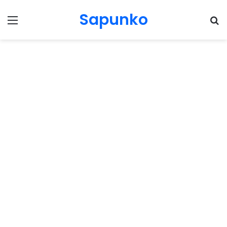
Sapunko
Menu
Pr