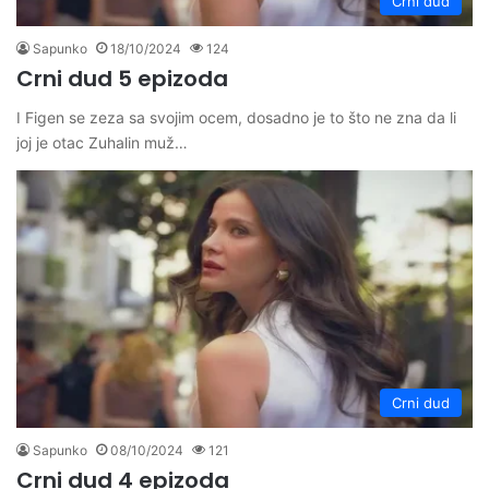
Crni dud
Sapunko
18/10/2024
124
Crni dud 5 epizoda
I Figen se zeza sa svojim ocem, dosadno je to što ne zna da li
joj je otac Zuhalin muž…
Crni dud
Sapunko
08/10/2024
121
Crni dud 4 epizoda