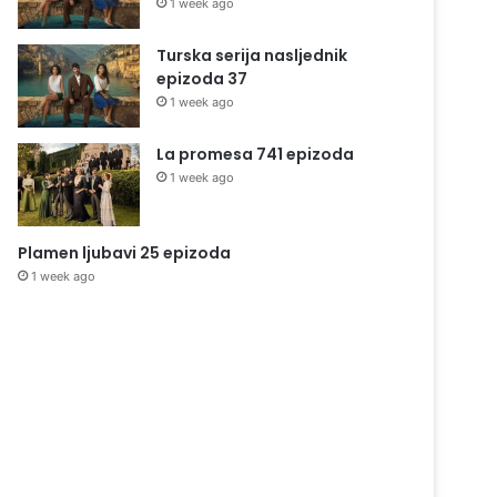
1 week ago
Turska serija nasljednik
epizoda 37
1 week ago
La promesa 741 epizoda
1 week ago
Plamen ljubavi 25 epizoda
1 week ago