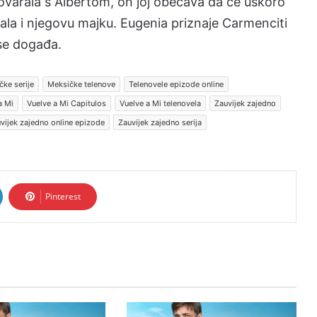
ovarala s Albertom, on joj obećava da će uskoro
ala i njegovu majku. Eugenia priznaje Carmenciti
 se događa.
ke serije
Meksičke telenove
Telenovele epizode online
a Mi
Vuelve a Mi Capitulos
Vuelve a Mi telenovela
Zauvijek zajedno
vijek zajedno online epizode
Zauvijek zajedno serija
Pinterest