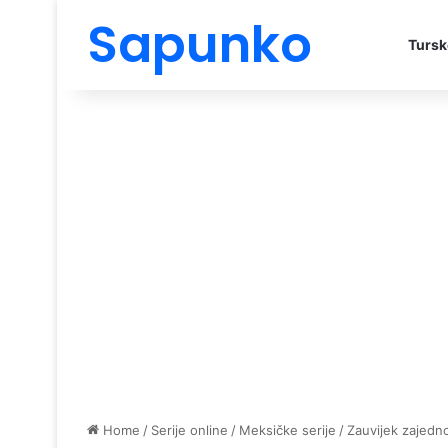
Sapunko
Tursk
Home
/
Serije online
/
Meksičke serije
/
Zauvijek zajedn