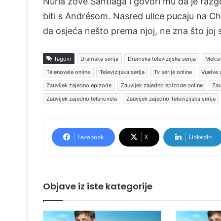
Nuria zove Santiaga i govori mu da je razg
biti s Andrésom. Nasred ulice pucaju na Ch
da osjeća nešto prema njoj, ne zna što joj
Tagovi
Dramska serija
Dramska televizijska serija
Meksič
Telenovele online
Televizijska serija
Tv serije online
Vuelve 
Zauvijek zajedno epizode
Zauvijek zajedno epizode online
Zau
Zauvijek zajedno telenovela
Zauvijek zajedno Televizijska serija
Facebook
X
LinkedIn
Objave iz iste kategorije