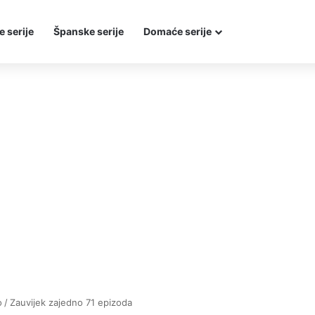
e serije
Španske serije
Domaće serije
o
/
Zauvijek zajedno 71 epizoda