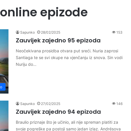
 online epizode
Sapunko
28/02/2025
153
Zauvijek zajedno 95 epizoda
Neočekivana prosidba otvara put sreći. Nuria zaprosi
Santiaga te se svi okupe na vjenčanju iz snova. Sin vodi
Nuriju do…
no
Sapunko
27/02/2025
146
Zauvijek zajedno 94 epizoda
Braulio priznaje što je učinio, ali nije spreman platiti za
svoje pogreške pa postoji samo jedan izlaz. Andrésova