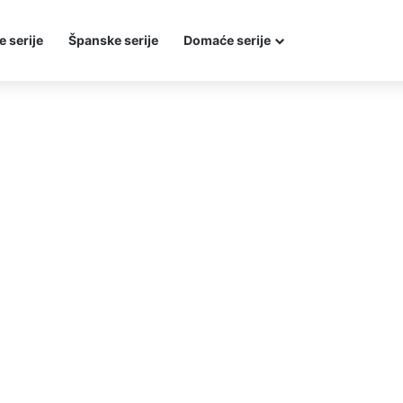
e serije
Španske serije
Domaće serije