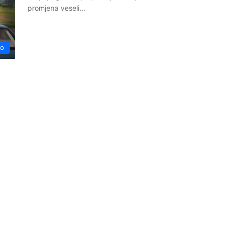
promjena veseli…
no