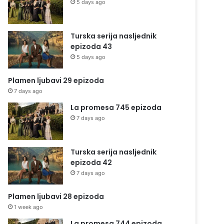
5 days ago
Turska serija nasljednik
epizoda 43
5 days ago
Plamen ljubavi 29 epizoda
7 days ago
La promesa 745 epizoda
7 days ago
Turska serija nasljednik
epizoda 42
7 days ago
Plamen ljubavi 28 epizoda
1 week ago
La promesa 744 epizoda