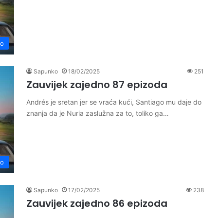
no
Sapunko
18/02/2025
251
Zauvijek zajedno 87 epizoda
Andrés je sretan jer se vraća kući, Santiago mu daje do
znanja da je Nuria zaslužna za to, toliko ga…
no
Sapunko
17/02/2025
238
Zauvijek zajedno 86 epizoda