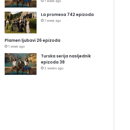
1 week ago
La promesa 742 epizoda
1 week ago
Plamen ljubavi 26 epizoda
1 week ago
Turska serija nasljednik
epizoda 38
2 weeks ago