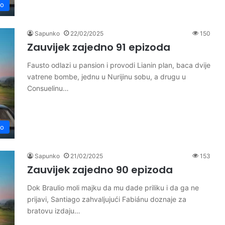
no
Sapunko
22/02/2025
150
Zauvijek zajedno 91 epizoda
Fausto odlazi u pansion i provodi Lianin plan, baca dvije
vatrene bombe, jednu u Nurijinu sobu, a drugu u
Consuelinu…
no
Sapunko
21/02/2025
153
Zauvijek zajedno 90 epizoda
Dok Braulio moli majku da mu dade priliku i da ga ne
prijavi, Santiago zahvaljujući Fabiánu doznaje za
bratovu izdaju…