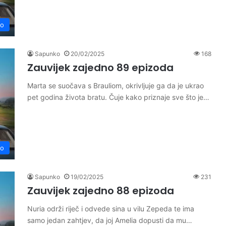
no
Sapunko
20/02/2025
168
Zauvijek zajedno 89 epizoda
Marta se suočava s Brauliom, okrivljuje ga da je ukrao
pet godina života bratu. Čuje kako priznaje sve što je…
no
Sapunko
19/02/2025
231
Zauvijek zajedno 88 epizoda
Nuria održi riječ i odvede sina u vilu Zepeda te ima
samo jedan zahtjev, da joj Amelia dopusti da mu…