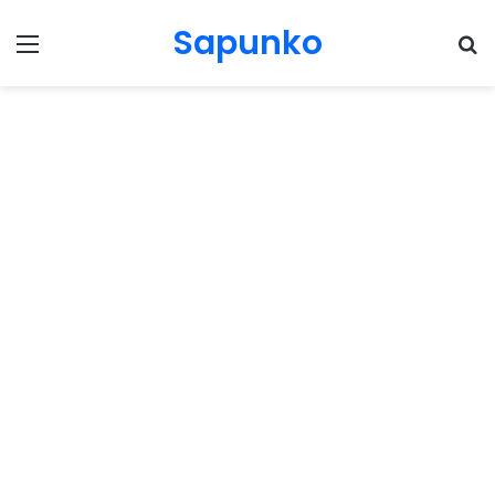
Sapunko
Menu
Pr