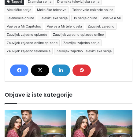
Tagovi
Dramska serija
Dramska televizijska serija
Meksičke serije
Meksičke telenove
Telenovele epizode online
Telenovele online
Televizijska serija
Tv serije online
Vuelve a Mi
Vuelve a Mi Capitulos
Vuelve a Mi telenovela
Zauvijek zajedno
Zauvijek zajedno epizode
Zauvijek zajedno epizode online
Zauvijek zajedno online epizode
Zauvijek zajedno serija
Zauvijek zajedno telenovela
Zauvijek zajedno Televizijska serija
Objave iz iste kategorije