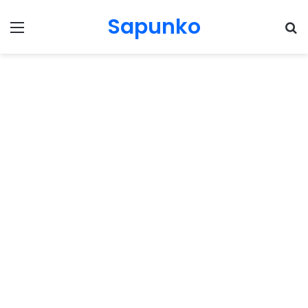
Sapunko
Menu
Pr