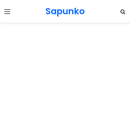
Sapunko
Menu
Pr