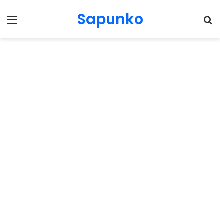
Sapunko
Menu
Pr