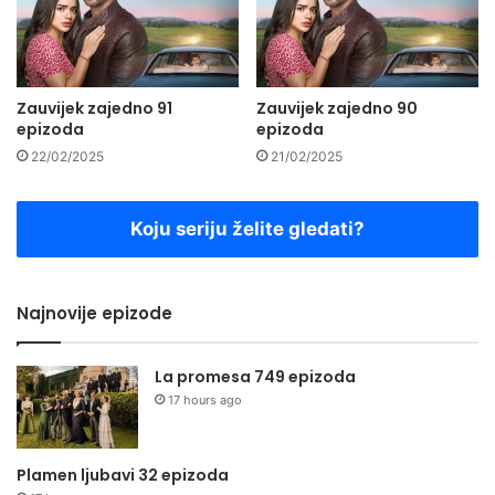
Zauvijek zajedno 91
Zauvijek zajedno 90
epizoda
epizoda
22/02/2025
21/02/2025
Koju seriju želite gledati?
Najnovije epizode
La promesa 749 epizoda
17 hours ago
Plamen ljubavi 32 epizoda