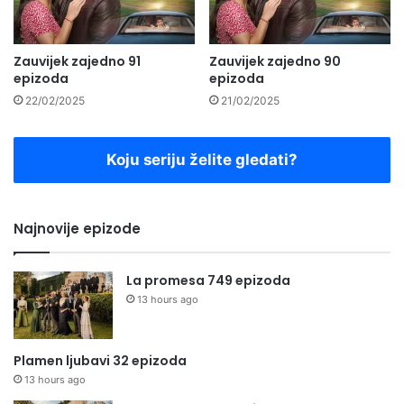
Zauvijek zajedno 91
Zauvijek zajedno 90
epizoda
epizoda
22/02/2025
21/02/2025
Koju seriju želite gledati?
Najnovije epizode
La promesa 749 epizoda
13 hours ago
Plamen ljubavi 32 epizoda
13 hours ago