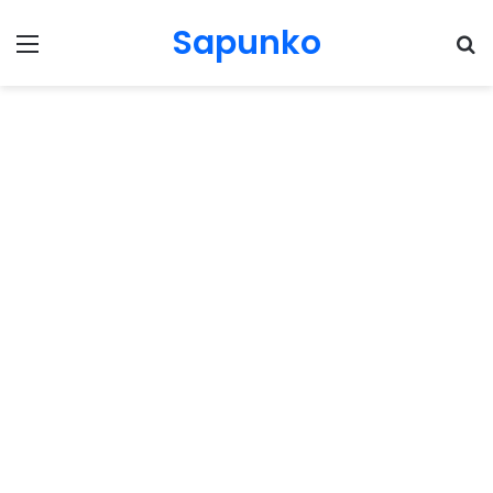
Sapunko
Menu
Pr