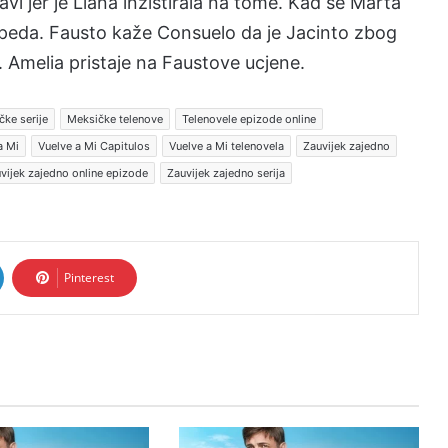
vi jer je Liana inzistirala na tome. Kad se Marta
Zepeda. Fausto kaže Consuelo da je Jacinto zbog
a. Amelia pristaje na Faustove ucjene.
ke serije
Meksičke telenove
Telenovele epizode online
a Mi
Vuelve a Mi Capitulos
Vuelve a Mi telenovela
Zauvijek zajedno
vijek zajedno online epizode
Zauvijek zajedno serija
Pinterest