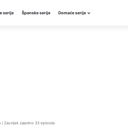
e serije
Španske serije
Domaće serije
o
/
Zauvijek zajedno 33 epizoda