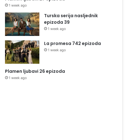
1 week ago
Turska serija nasljednik
epizoda 39
1 week ago
La promesa 742 epizoda
1 week ago
Plamen ljubavi 26 epizoda
1 week ago