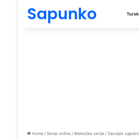
Sapunko
Tursk
Home
/
Serije online
/
Meksičke serije
/
Zauvijek zajedn