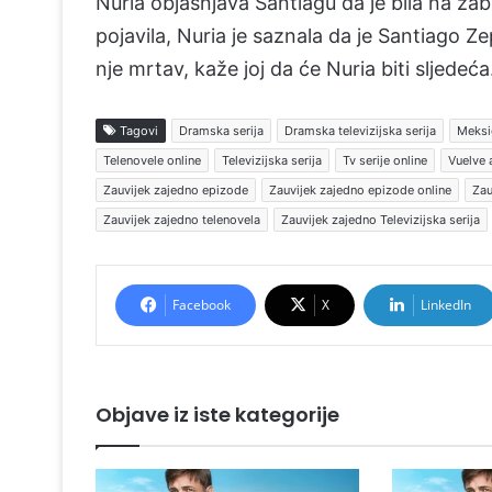
Nuria objašnjava Santiagu da je bila na zaba
pojavila, Nuria je saznala da je Santiago 
nje mrtav, kaže joj da će Nuria biti sljedeć
Tagovi
Dramska serija
Dramska televizijska serija
Meksič
Telenovele online
Televizijska serija
Tv serije online
Vuelve 
Zauvijek zajedno epizode
Zauvijek zajedno epizode online
Zau
Zauvijek zajedno telenovela
Zauvijek zajedno Televizijska serija
Facebook
X
LinkedIn
Objave iz iste kategorije