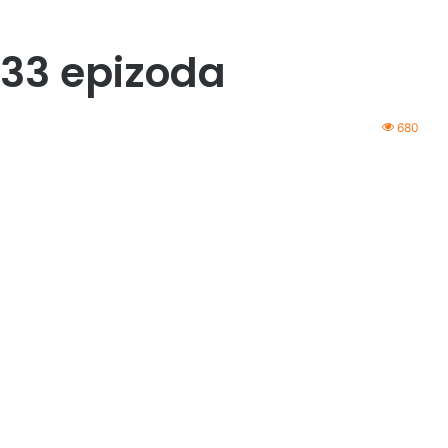
 33 epizoda
680