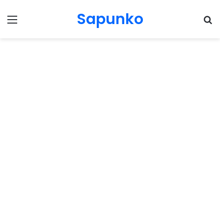
Sapunko
Menu
Pr