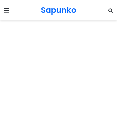
Sapunko
Menu
Pr