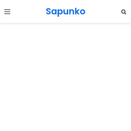
Sapunko
Menu
Pr