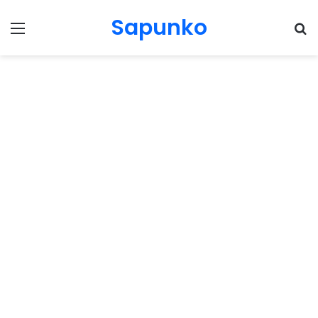
Sapunko
Menu
Pr