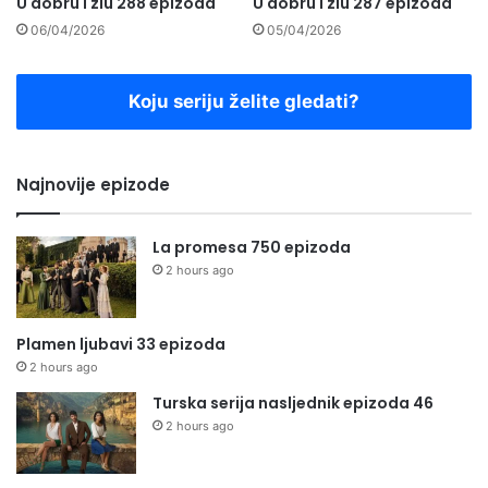
U dobru i zlu 288 epizoda
U dobru i zlu 287 epizoda
06/04/2026
05/04/2026
Koju seriju želite gledati?
Najnovije epizode
La promesa 750 epizoda
2 hours ago
Plamen ljubavi 33 epizoda
2 hours ago
Turska serija nasljednik epizoda 46
2 hours ago