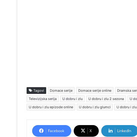
Tagovi
Domace serije
Domace serije online
Dramska ser
Televizijska serija
U dobru i zlu
U dobru i zlu 2 sezona
U do
U dobru i zlu epizode online
U dobru i zlu glumci
U dobru i zl
Facebook
X
LinkedIn