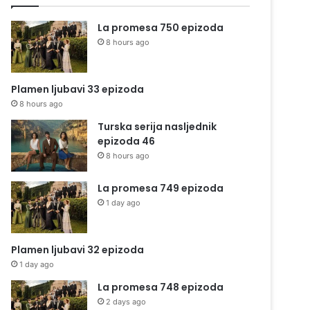
La promesa 750 epizoda
8 hours ago
Plamen ljubavi 33 epizoda
8 hours ago
Turska serija nasljednik
epizoda 46
8 hours ago
La promesa 749 epizoda
1 day ago
Plamen ljubavi 32 epizoda
1 day ago
La promesa 748 epizoda
2 days ago