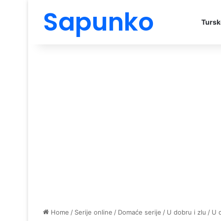
Sapunko
Tursk
Home
/
Serije online
/
Domaće serije
/
U dobru i zlu
/
U 