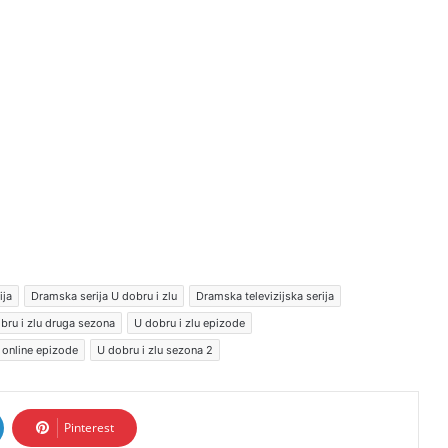
ija
Dramska serija U dobru i zlu
Dramska televizijska serija
bru i zlu druga sezona
U dobru i zlu epizode
u online epizode
U dobru i zlu sezona 2
Pinterest