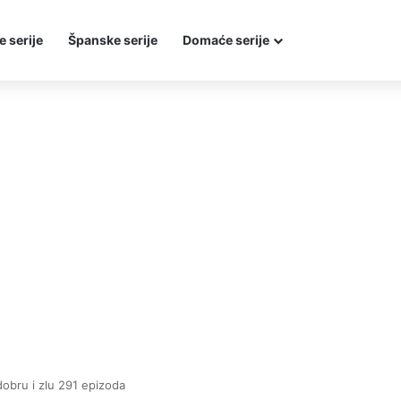
e serije
Španske serije
Domaće serije
dobru i zlu 291 epizoda