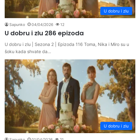
U dobru i zlu
Sapunko
04/04/2026
12
U dobru i zlu 286 epizoda
U dobru i zlu | Sezona 2 | Epizoda 116 Toma, Nika i Miro su u
šoku kada shvate da…
U dobru i zlu
Sapunko
01/04/2026
21