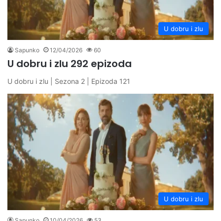
U dobru i zlu
Sapunko
12/04/2026
60
U dobru i zlu 292 epizoda
U dobru i zlu | Sezona 2 | Epizoda 121
U dobru i zlu
Sapunko
10/04/2026
53