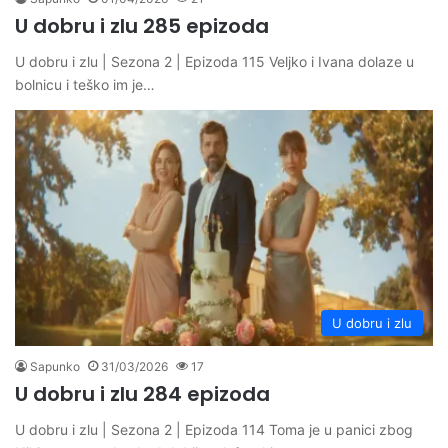
U dobru i zlu 285 epizoda
U dobru i zlu | Sezona 2 | Epizoda 115 Veljko i Ivana dolaze u
bolnicu i teško im je…
U dobru i zlu
Sapunko
31/03/2026
17
U dobru i zlu 284 epizoda
U dobru i zlu | Sezona 2 | Epizoda 114 Toma je u panici zbog