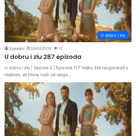
U dobru i zlu
Sapunko
05/04/2026
12
U dobru i zlu 287 epizoda
U dobru i zlu | Sezona 2 | Epizoda 117 Veljko želi razgovarati s
majkom, ali Divna traži od njega…