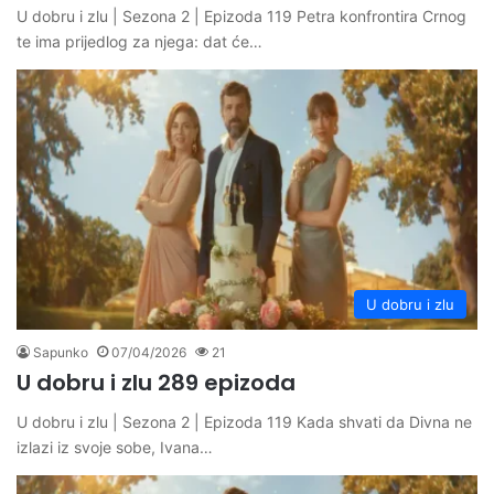
U dobru i zlu | Sezona 2 | Epizoda 119 Petra konfrontira Crnog
te ima prijedlog za njega: dat će…
U dobru i zlu
Sapunko
07/04/2026
21
U dobru i zlu 289 epizoda
U dobru i zlu | Sezona 2 | Epizoda 119 Kada shvati da Divna ne
izlazi iz svoje sobe, Ivana…