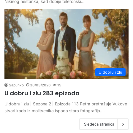
Nikinog nestanka, kad dobije telefonski…
U dobru i zlu
Sapunko
30/03/2026
15
U dobru i zlu 283 epizoda
U dobru i zlu | Sezona 2 | Epizoda 113 Petra pretražuje Vukove
stvari kada iz molitvenika ispada stara fotografija.…
Sledeća stranica