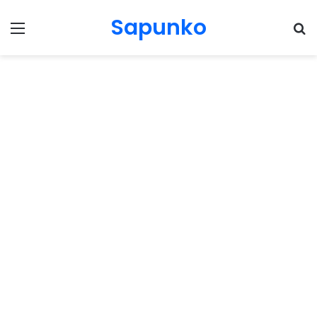
Sapunko
Menu
Pr