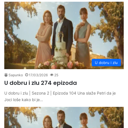
U dobru i zlu
Sapunko
17/03/2026
25
U dobru i zlu 274 epizoda
U dobru i zlu | Sezona 2 | Epizoda 104 Una slaže Petri da je
Joci loše kako bi je…