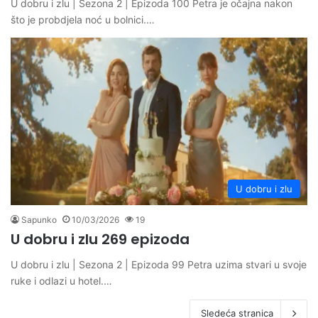
U dobru i zlu | Sezona 2 | Epizoda 100 Petra je očajna nakon
što je probdjela noć u bolnici.…
U dobru i zlu
Sapunko
10/03/2026
19
U dobru i zlu 269 epizoda
U dobru i zlu | Sezona 2 | Epizoda 99 Petra uzima stvari u svoje
ruke i odlazi u hotel.…
Sledeća stranica