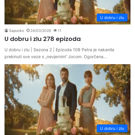
U dobru i zlu
Sapunko
24/03/2026
11
U dobru i zlu 278 epizoda
U dobru i zlu | Sezona 2 | Epizoda 108 Petra je nakanila
prekinuti sve veze s „nevjernim“ Jocom. Ogorčena…
U dobru i zlu