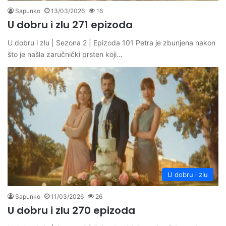
Sapunko
13/03/2026
16
U dobru i zlu 271 epizoda
U dobru i zlu | Sezona 2 | Epizoda 101 Petra je zbunjena nakon
što je našla zaručnički prsten koji…
U dobru i zlu
Sapunko
11/03/2026
26
U dobru i zlu 270 epizoda