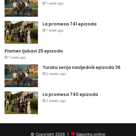
1 week ago
La promesa 741 epizoda
1 week ago
Plamen ljubavi 25 epizoda
1 week ago
Turska serija nasljednik epizoda 36
2 weeks ago
La promesa 740 epizoda
2 weeks ago
© Copyright 2026 |
Sapunko.online