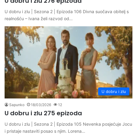
U dobru i zlu 276 epizoda
U dobru i zlu | Sezona 2 | Epizoda 106 Divna suočava obitelj s
realnošću – Ivana želi razvod od…
U dobru i zlu
Sapunko
18/03/2026
12
U dobru i zlu 275 epizoda
U dobru i zlu | Sezona 2 | Epizoda 105 Nevenka posjećuje Jocu
i pristaje nastaviti posao s njim. Lorena…