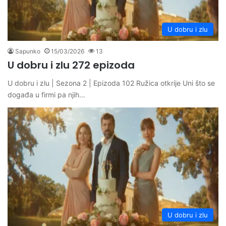
U dobru i zlu
Sapunko
15/03/2026
13
U dobru i zlu 272 epizoda
U dobru i zlu | Sezona 2 | Epizoda 102 Ružica otkrije Uni što se
događa u firmi pa njih…
U dobru i zlu