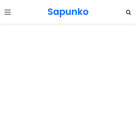
Sapunko
Menu
Pr