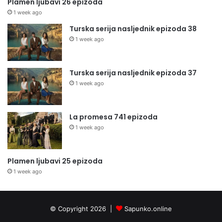
Plamen ljubavi 26 epizoda
1 week ago
Turska serija nasljednik epizoda 38
1 week ago
Turska serija nasljednik epizoda 37
1 week ago
La promesa 741 epizoda
1 week ago
Plamen ljubavi 25 epizoda
1 week ago
© Copyright 2026 |
Sapunko.online