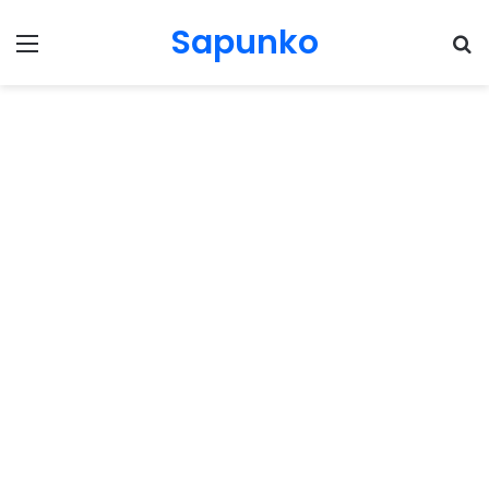
Sapunko
Menu
Pr