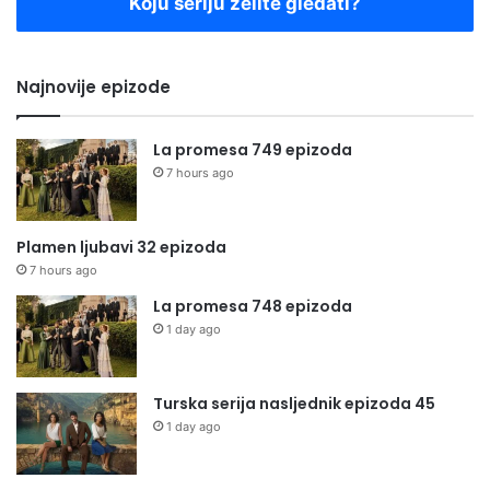
Koju seriju želite gledati?
Najnovije epizode
La promesa 749 epizoda
7 hours ago
Plamen ljubavi 32 epizoda
7 hours ago
La promesa 748 epizoda
1 day ago
Turska serija nasljednik epizoda 45
1 day ago