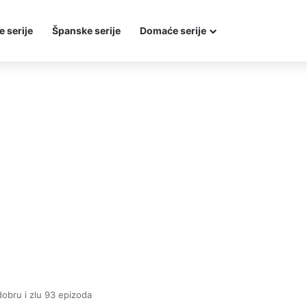
e serije
Španske serije
Domaće serije
dobru i zlu 93 epizoda