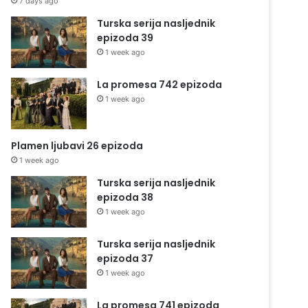
7 days ago
Turska serija nasljednik
epizoda 39
1 week ago
La promesa 742 epizoda
1 week ago
Plamen ljubavi 26 epizoda
1 week ago
Turska serija nasljednik
epizoda 38
1 week ago
Turska serija nasljednik
epizoda 37
1 week ago
La promesa 741 epizoda