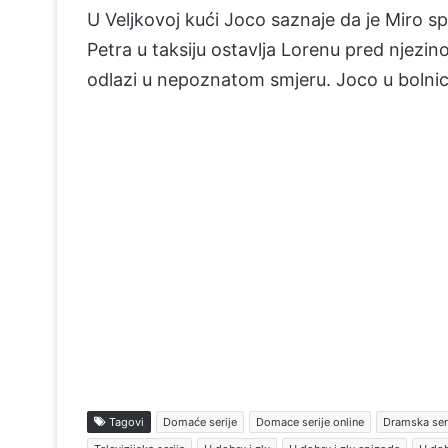
U Veljkovoj kući Joco saznaje da je Miro s
Petra u taksiju ostavlja Lorenu pred njezi
odlazi u nepoznatom smjeru. Joco u bolnici
Tagovi
Domaće serije
Domace serije online
Dramska ser