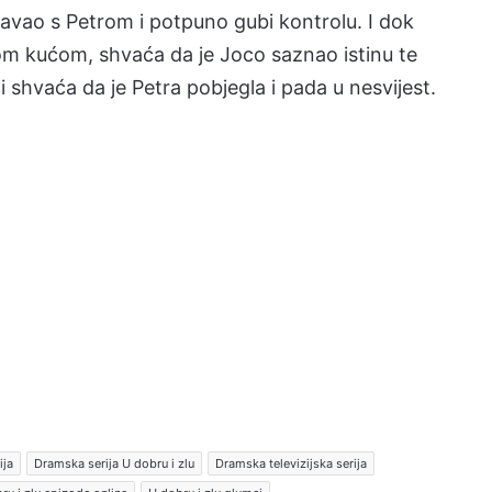
pavao s Petrom i potpuno gubi kontrolu. I dok
nom kućom, shvaća da je Joco saznao istinu te
 shvaća da je Petra pobjegla i pada u nesvijest.
ija
Dramska serija U dobru i zlu
Dramska televizijska serija