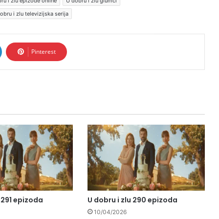
ru i zlu epizode online
U dobru i zlu glumci
obru i zlu televizijska serija
Pinterest
u 291 epizoda
U dobru i zlu 290 epizoda
10/04/2026