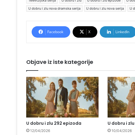
Televizijska serija
U dobru i zlu
U dobru i zlu epizode
U dob
U dobru i zlu nova dramska serija
U dobru i zlu nova serija
U d
Facebook
X
LinkedIn
Objave iz iste kategorije
U dobru i zlu 292 epizoda
U dobru i zl
12/04/2026
10/04/2026