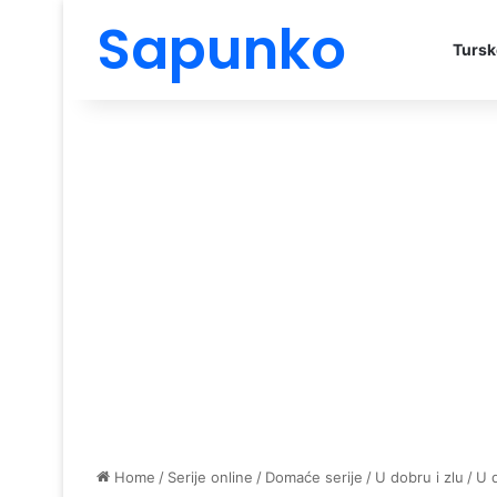
Sapunko
Tursk
Home
/
Serije online
/
Domaće serije
/
U dobru i zlu
/
U 