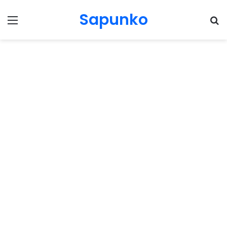
Sapunko
Menu
Pr