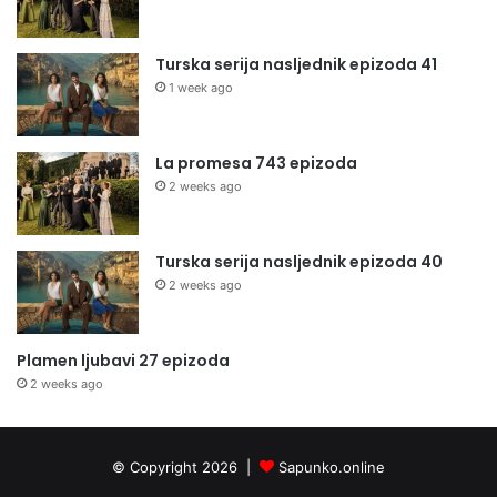
Turska serija nasljednik epizoda 41
1 week ago
La promesa 743 epizoda
2 weeks ago
Turska serija nasljednik epizoda 40
2 weeks ago
Plamen ljubavi 27 epizoda
2 weeks ago
© Copyright 2026 |
Sapunko.online