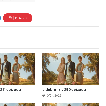
Pinterest
u 291 epizoda
U dobru i zlu 290 epizoda
10/04/2026