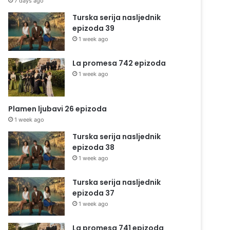
7 days ago
Turska serija nasljednik
epizoda 39
1 week ago
La promesa 742 epizoda
1 week ago
Plamen ljubavi 26 epizoda
1 week ago
Turska serija nasljednik
epizoda 38
1 week ago
Turska serija nasljednik
epizoda 37
1 week ago
La promesa 741 epizoda