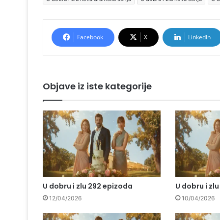
Facebook
X
LinkedIn
Objave iz iste kategorije
U dobru i zlu 292 epizoda
U dobru i zl
12/04/2026
10/04/2026