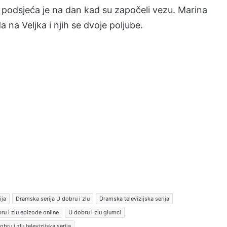
i podsjeća je na dan kad su započeli vezu. Marina
 na Veljka i njih se dvoje poljube.
ija
Dramska serija U dobru i zlu
Dramska televizijska serija
ru i zlu epizode online
U dobru i zlu glumci
obru i zlu televizijska serija