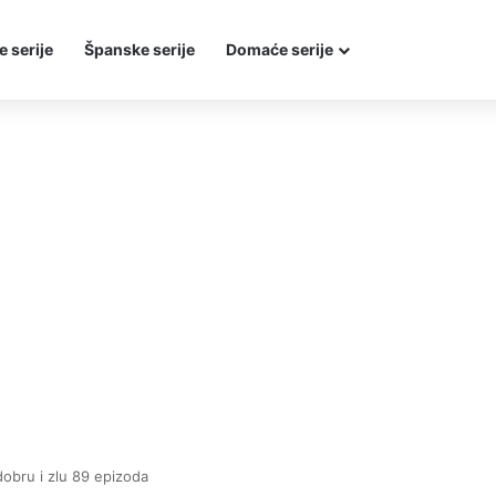
e serije
Španske serije
Domaće serije
dobru i zlu 89 epizoda