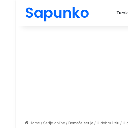
Sapunko
Tursk
Home
/
Serije online
/
Domaće serije
/
U dobru i zlu
/
U 