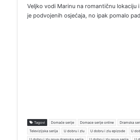
Veljko vodi Marinu na romantičnu lokaciju 
je podvojenih osjećaja, no ipak pomalo pada
Tagovi
Domaće serije
Domace serije online
Dramska ser
Televizijska serija
U dobru i zlu
U dobru i zlu epizode
U dob
U dobru i zlu nova dramska serija
U dobru i zlu nova serija
U d