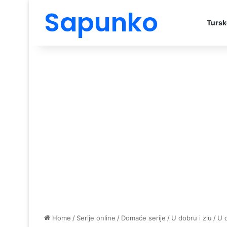
Sapunko
Tursk
Home
/
Serije online
/
Domaće serije
/
U dobru i zlu
/
U d