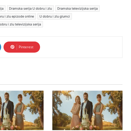
ija
Dramska serija U dobru i zlu
Dramska televizijska serija
ru i zlu epizode online
U dobru i zlu glumci
obru i zlu televizijska serija
Pinterest