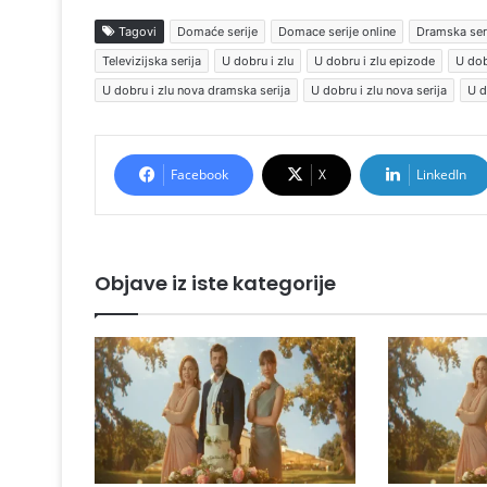
Tagovi
Domaće serije
Domace serije online
Dramska ser
Televizijska serija
U dobru i zlu
U dobru i zlu epizode
U dob
U dobru i zlu nova dramska serija
U dobru i zlu nova serija
U d
Facebook
X
LinkedIn
Objave iz iste kategorije