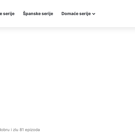
e serije
Španske serije
Domaće serije
obru i zlu 81 epizoda