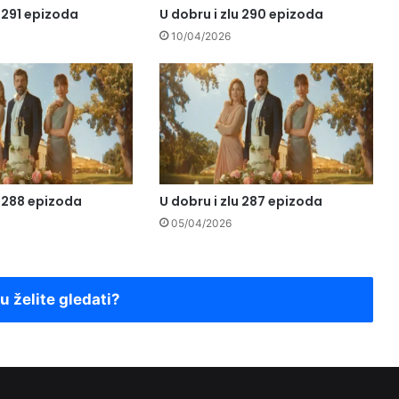
u 291 epizoda
U dobru i zlu 290 epizoda
10/04/2026
u 288 epizoda
U dobru i zlu 287 epizoda
05/04/2026
ju želite gledati?