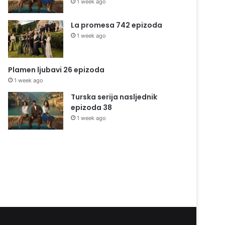
1 week ago
La promesa 742 epizoda
1 week ago
Plamen ljubavi 26 epizoda
1 week ago
Turska serija nasljednik
epizoda 38
1 week ago