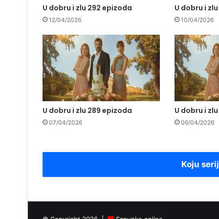
U dobru i zlu 292 epizoda
U dobru i zl
12/04/2026
10/04/2026
U dobru i zlu 289 epizoda
U dobru i zl
07/04/2026
06/04/2026
Koju seri
© Copyright 2026 |
Sapunko.online