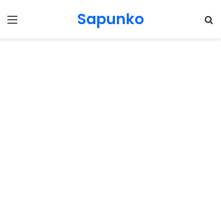
Sapunko
Menu
Pr