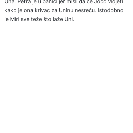
Una. Petra je u panici jer misli da će Joco vidjeti
kako je ona krivac za Uninu nesreću. Istodobno
je Miri sve teže što laže Uni.