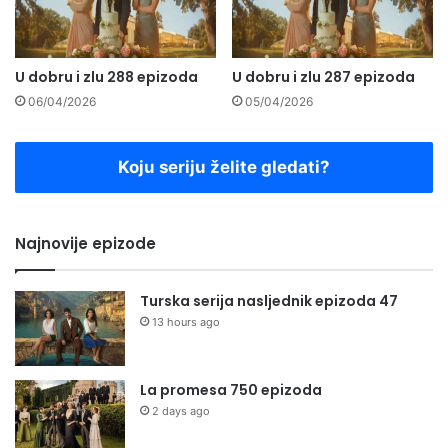
U dobru i zlu 288 epizoda
U dobru i zlu 287 epizoda
06/04/2026
05/04/2026
Koju seriju želite gledati?
Najnovije epizode
Turska serija nasljednik epizoda 47
13 hours ago
La promesa 750 epizoda
2 days ago