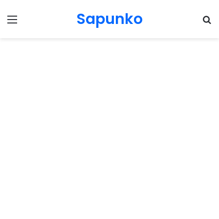
Sapunko
Menu
Pr