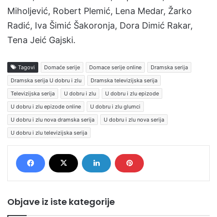
Miholjević, Robert Plemić, Lena Medar, Žarko
Radić, Iva Šimić Šakoronja, Dora Dimić Rakar,
Tena Jeić Gajski.
Tagovi
Domaće serije
Domace serije online
Dramska serija
Dramska serija U dobru i zlu
Dramska televizijska serija
Televizijska serija
U dobru i zlu
U dobru i zlu epizode
U dobru i zlu epizode online
U dobru i zlu glumci
U dobru i zlu nova dramska serija
U dobru i zlu nova serija
U dobru i zlu televizijska serija
Objave iz iste kategorije